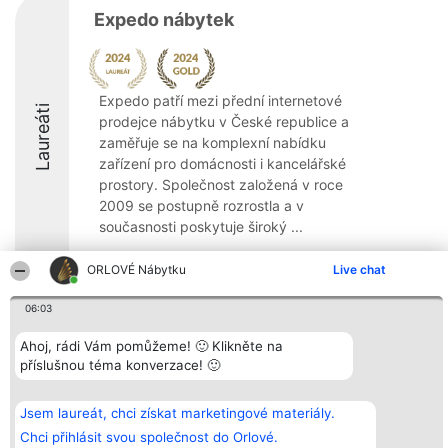
Expedo nábytek
Expedo patří mezi přední internetové
Laureáti
prodejce nábytku v České republice a
zaměřuje se na komplexní nabídku
zařízení pro domácnosti i kancelářské
prostory. Společnost založená v roce
2009 se postupně rozrostla a v
současnosti poskytuje široký ...
ORLOVÉ Nábytku
Live chat
06:03
Organizátor hlasování
Plebiscyt
Kontakt
Ahoj, rádi Vám pomůžeme! 🙂 Klikněte na
Bright Side Solutions sp. z o.
Vítězové
Kontakt
příslušnou téma konverzace! 🙂
o. sp. k.
Seznam všech
ul. Ruska 22
laureátů
Wrocław 50-079
Zásady
KRS 0000749100 | Regon
Pravidla
Jsem laureát, chci získat marketingové materiály.
381313360 | NIP 8943132676
Zásady
Chci přihlásit svou společnost do Orlové.
ochrany