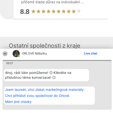
přičemž klade důraz na individuální ...
8.8
Ostatní společnosti z kraje
ORLOVÉ Nábytku
Live chat
Organizátor hlasování
Plebiscyt
Kontakt
03:27
Bright Side Solutions sp. z o.
Vítězové
Kontakt
o. sp. k.
Seznam všech
Ahoj, rádi Vám pomůžeme! 🙂 Klikněte na
ul. Ruska 22
laureátů
příslušnou téma konverzace! 🙂
Wrocław 50-079
Zásady
KRS 0000749100 | Regon
Pravidla
381313360 | NIP 8943132676
Zásady
ochrany
Jsem laureát, chci získat marketingové materiály.
osobních údajů
Chci přihlásit svou společnost do Orlové.
Mám jiné otázky.