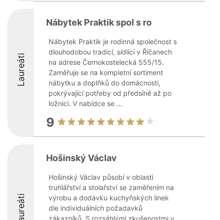
Nábytek Praktik spol s ro
Nábytek Praktik je rodinná společnost s
dlouhodobou tradicí, sídlící v Říčanech
Laureáti
na adrese Černokostelecká 555/15.
Zaměřuje se na kompletní sortiment
nábytku a doplňků do domácnosti,
pokrývající potřeby od předsíně až po
ložnici. V nabídce se ...
9
Hošinský Václav
Hošinský Václav působí v oblasti
truhlářství a stolařství se zaměřením na
Laureáti
výrobu a dodávku kuchyňských linek
dle individuálních požadavků
zákazníků. S rozsáhlými zkušenostmi v