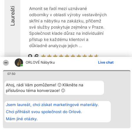
Laureáti
Amonit se řadí mezi uznávané
odborníky v oblasti výroby vestavěných
skříní a nábytku na zakázku, přičemž
své služby poskytuje zejména v Praze.
Společnost klade důraz na individuální
přístup ke každému klientovi a
důkladně analyzuje jejich ...
9.6
ORLOVÉ Nábytku
Live chat
07:50
Organizátor hlasování
Plebiscyt
Kontakt
Bright Side Solutions sp. z o.
Vítězové
Kontakt
Ahoj, rádi Vám pomůžeme! 🙂 Klikněte na
o. sp. k.
Seznam všech
příslušnou téma konverzace! 🙂
ul. Ruska 22
laureátů
Wrocław 50-079
Zásady
KRS 0000749100 | Regon
Pravidla
381313360 | NIP 8943132676
Zásady
Jsem laureát, chci získat marketingové materiály.
ochrany
Chci přihlásit svou společnost do Orlové.
osobních údajů
Mám jiné otázky.