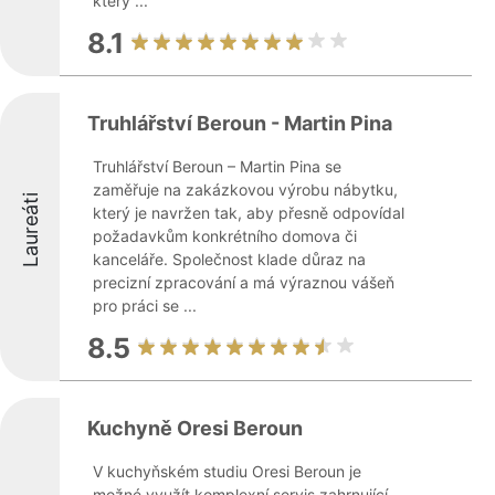
který ...
8.1
Truhlářství Beroun - Martin Pina
Truhlářství Beroun – Martin Pina se
zaměřuje na zakázkovou výrobu nábytku,
Laureáti
který je navržen tak, aby přesně odpovídal
požadavkům konkrétního domova či
kanceláře. Společnost klade důraz na
precizní zpracování a má výraznou vášeň
pro práci se ...
8.5
Kuchyně Oresi Beroun
V kuchyňském studiu Oresi Beroun je
možné využít komplexní servis zahrnující