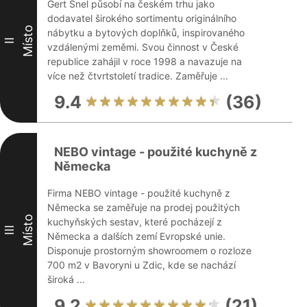
Gert Snel působí na českém trhu jako
dodavatel širokého sortimentu originálního
Místo
nábytku a bytových doplňků, inspirovaného
II
vzdálenými zeměmi. Svou činnost v České
republice zahájil v roce 1998 a navazuje na
více než čtvrtstoletí tradice. Zaměřuje ...
9.4
(36)
NEBO vintage - použité kuchyně z
Německa
Firma NEBO vintage - použité kuchyně z
Německa se zaměřuje na prodej použitých
Místo
kuchyňských sestav, které pocházejí z
III
Německa a dalších zemí Evropské unie.
Disponuje prostorným showroomem o rozloze
700 m2 v Bavoryni u Zdic, kde se nachází
široká ...
9.2
(21)