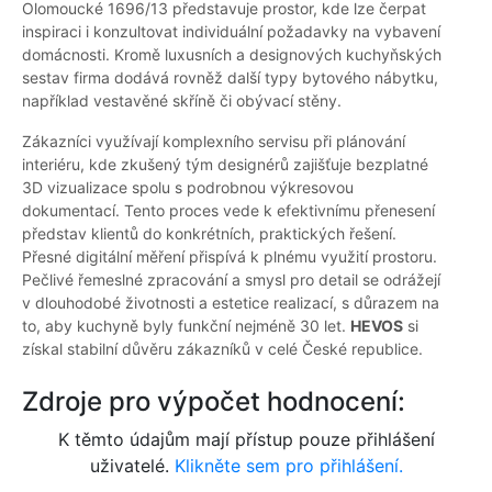
Olomoucké 1696/13 představuje prostor, kde lze čerpat
inspiraci i konzultovat individuální požadavky na vybavení
domácnosti. Kromě luxusních a designových kuchyňských
sestav firma dodává rovněž další typy bytového nábytku,
například vestavěné skříně či obývací stěny.
Zákazníci využívají komplexního servisu při plánování
interiéru, kde zkušený tým designérů zajišťuje bezplatné
3D vizualizace spolu s podrobnou výkresovou
dokumentací. Tento proces vede k efektivnímu přenesení
představ klientů do konkrétních, praktických řešení.
Přesné digitální měření přispívá k plnému využití prostoru.
Pečlivé řemeslné zpracování a smysl pro detail se odrážejí
v dlouhodobé životnosti a estetice realizací, s důrazem na
to, aby kuchyně byly funkční nejméně 30 let.
HEVOS
si
získal stabilní důvěru zákazníků v celé České republice.
Zdroje pro výpočet hodnocení:
K těmto údajům mají přístup pouze přihlášení
uživatelé.
Klikněte sem pro přihlášení.