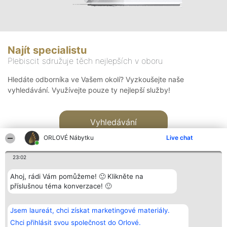
Najít specialistu
Plebiscit sdružuje těch nejlepších v oboru
Hledáte odborníka ve Vašem okolí? Vyzkoušejte naše
vyhledávání. Využívejte pouze ty nejlepší služby!
Vyhledávání
ORLOVÉ Nábytku
Live chat
23:02
Ahoj, rádi Vám pomůžeme! 🙂 Klikněte na
příslušnou téma konverzace! 🙂
Organizátor hlasování
Plebiscyt
Kontakt
Bright Side Solutions sp. z o.
Vítězové
Kontakt
Jsem laureát, chci získat marketingové materiály.
o. sp. k.
Seznam všech
ul. Ruska 22
laureátů
Chci přihlásit svou společnost do Orlové.
Wrocław 50-079
Zásady