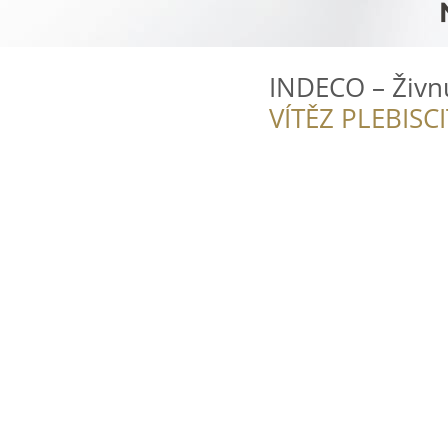
INDECO – Živnů
VÍTĚZ PLEBISC