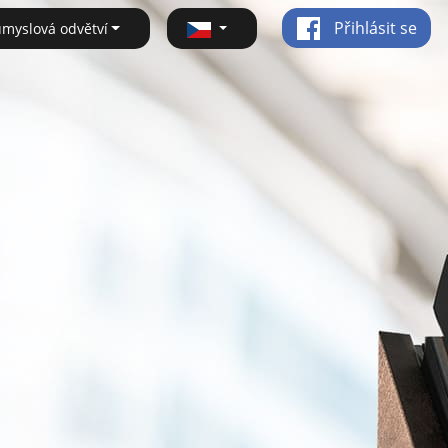
Přihlásit se
ůmyslová odvětví