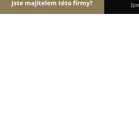
Jste majitelem této firmy?
Zjis
Orlové Nábytku
Nábytkářství, Vestavěné skříně,
INDECO – Živnůstka s.r.o.
8
(11)
Mladá Boleslav, Železná 160
Zobrazit telefonní číslo