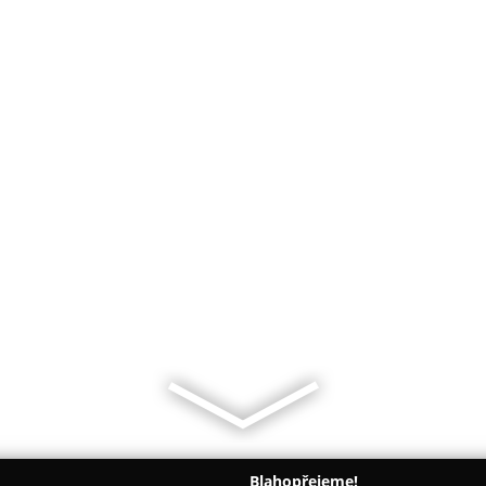
Blahopřejeme!