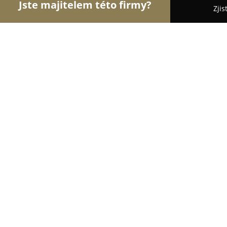
Jste majitelem této firmy?
Zjis
Orlové Nábytku
Nábytkářství, Vestavěné skříně
JN interier Česká republika s.r.o.
8.2
(73)
Brandýs nad Labem-Stará Boleslav, Brandýs nad 
Zobrazit telefonní číslo