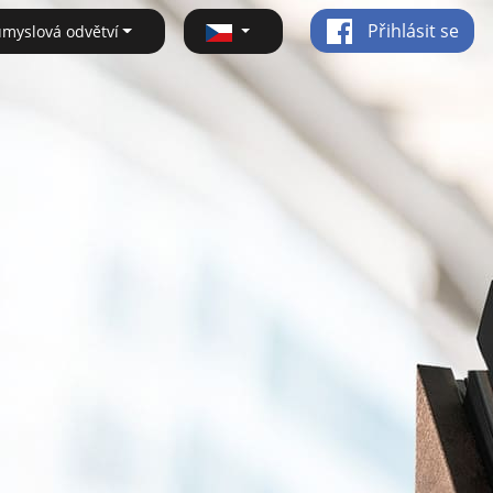
Přihlásit se
ůmyslová odvětví