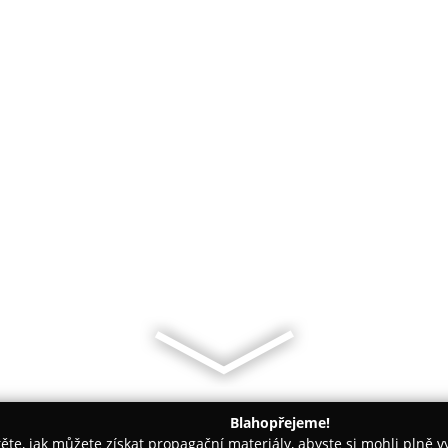
Blahopřejeme!
těte, jak můžete získat propagační materiály, abyste si mohli plně 