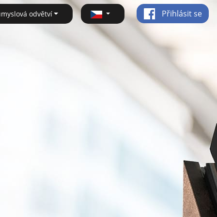
Přihlásit se
ůmyslová odvětví