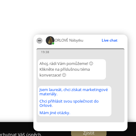
ORLOVÉ Nábytku
Live chat
19:38
Ahoj, rádi Vám pomůžeme! 🙂
Klikněte na příslušnou téma
konverzace! 🙂
Jsem laureát, chci získat marketingové
materiály.
Chci přihlásit svou společnost do
Orlové.
Mám jiné otázky.
Zjistit
vychutnat Váš úspěch.