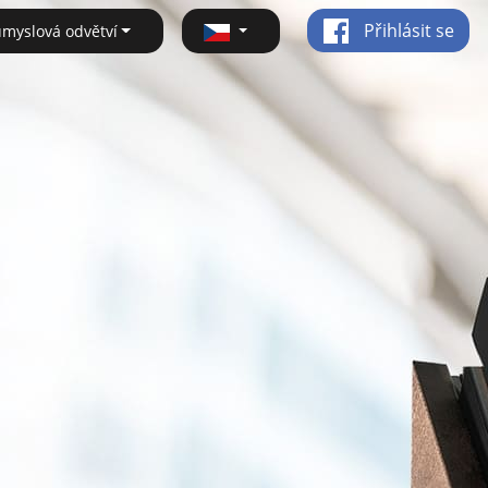
Přihlásit se
ůmyslová odvětví