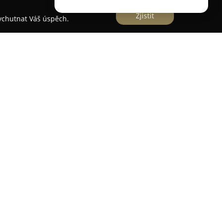
Zjistit
vychutnat Váš úspěch.
ází na adrese Jílovská 320 ve Zvoli u Prahy a
užby v oblasti nábytkářství a kovovýroby. Portfolio
i pojízdných regálových systémů, jakož i širokou
bytového a prodejního nábytku. V nabídce lze
k, včetně sérií GRADUS a SILVER, a nábytek
 je kladen na zakázkovou výrobu, která umožňuje
.
ientuje na zpracování plechu s využitím
UMPF, například laserovým řezáním, vysekáváním
vněž svařování a vlastní práškovou lakovnu. Pro