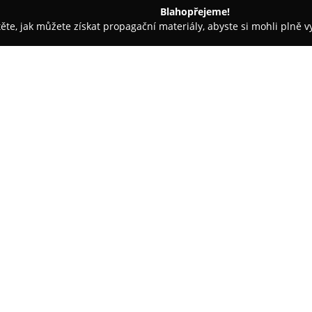
Blahopřejeme!
těte, jak můžete získat propagační materiály, abyste si mohli plně 
 Kancelářský nábytek - Praha-západ
Josef Šebek
O společnosti:
Společnost
Josef Šebek
se nach
specializuje se na komplexní sl
firmy zahrnuje výrobu pevných 
škálu knihovního, hotelového, 
Zobrazit více >>
nalézt také kancelářský nábyte
zhotovený z dýhy. Hlavní důraz
plnit specifická přání zákazníků
V kovovýrobě se Josef Šebek or
moderních CNC technologií TR
a ohýbáním. Služby zahrnují ro