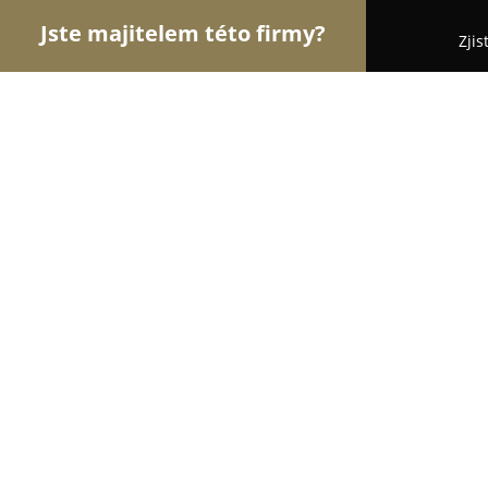
Jste majitelem této firmy?
Zjis
Orlové Nábytku
Nábytkářství, Vestavěné skříně,
Josef Šebek
8.4
(46)
Zvole, Jílovská 320
Zobrazit telefonní číslo