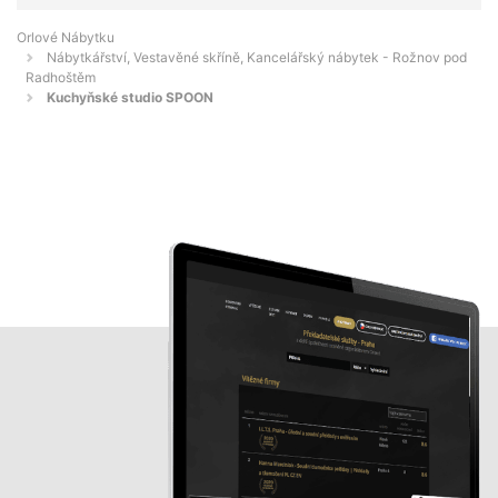
Orlové Nábytku
Nábytkářství, Vestavěné skříně, Kancelářský nábytek - Rožnov pod
Radhoštěm
Kuchyňské studio SPOON