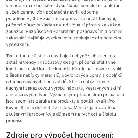
v moderním i klasickém stylu. Nabízí komplexní spektrum
služeb zahrnujících počáteční návrh, odborné
poradenství, 3D vizualizaci a precizní montáž kuchyní,
přičemž důraz je kladen na individuální přístup ke každé
zakázce. Přizpůsobení konkrétním požadavkům a přáním
zákazníků zajišťuje vysokou míru spokojenosti s hotovým
výsledkem.
Tým odborníků studia navrhuje kuchyně s ohledem na
aktuální trendy i nadčasový design, přičemž efektivně
kombinuje estetiku s funkčností. Klienti mají možnost volit
z široké nabídky materiálů, povrchových úprav a doplňků
od renomovaných dodavatelů. Studio nabízí kromě
kuchyní i zakázkovou výrobu nábytku, vestavných skříní
a interiérových dveří. Významnými přednostmi společnosti
jsou sedmiletá záruka na produkty a použití kvalitního
kování Blum s doživotní zárukou. Montáž je prováděna
zkušenými pracovníky s důrazem na rychlost a čistotu
procesu.
Zdroje pro výpočet hodnocení: