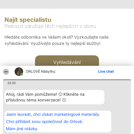
Najít specialistu
Plebiscit sdružuje těch nejlepších v oboru
Hledáte odborníka ve Vašem okolí? Vyzkoušejte naše
vyhledávání. Využívejte pouze ty nejlepší služby!
Vyhledávání
ORLOVÉ Nábytku
Live chat
22:20
Ahoj, rádi Vám pomůžeme! 🙂 Klikněte na
příslušnou téma konverzace! 🙂
Organizátor hlasování
Plebiscyt
Kontakt
Bright Side Solutions sp. z o.
Vítězové
Kontakt
Jsem laureát, chci získat marketingové materiály.
o. sp. k.
Seznam všech
ul. Ruska 22
laureátů
Chci přihlásit svou společnost do Orlové.
Wrocław 50-079
Zásady
Mám jiné otázky.
KRS 0000749100 | Regon
Pravidla
381313360 | NIP 8943132676
Zásady