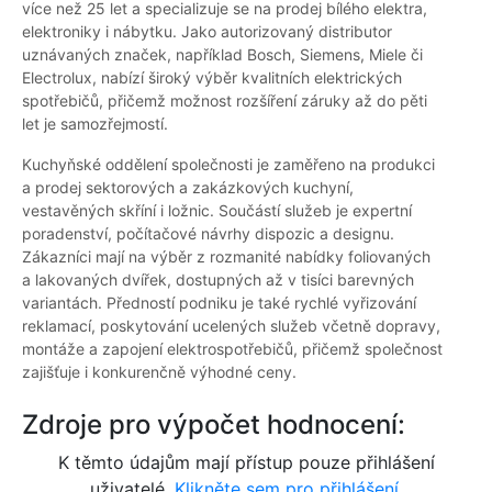
více než 25 let a specializuje se na prodej bílého elektra,
elektroniky i nábytku. Jako autorizovaný distributor
uznávaných značek, například Bosch, Siemens, Miele či
Electrolux, nabízí široký výběr kvalitních elektrických
spotřebičů, přičemž možnost rozšíření záruky až do pěti
let je samozřejmostí.
Kuchyňské oddělení společnosti je zaměřeno na produkci
a prodej sektorových a zakázkových kuchyní,
vestavěných skříní i ložnic. Součástí služeb je expertní
poradenství, počítačové návrhy dispozic a designu.
Zákazníci mají na výběr z rozmanité nabídky foliovaných
a lakovaných dvířek, dostupných až v tisíci barevných
variantách. Předností podniku je také rychlé vyřizování
reklamací, poskytování ucelených služeb včetně dopravy,
montáže a zapojení elektrospotřebičů, přičemž společnost
zajišťuje i konkurenčně výhodné ceny.
Zdroje pro výpočet hodnocení:
K těmto údajům mají přístup pouze přihlášení
uživatelé.
Klikněte sem pro přihlášení.