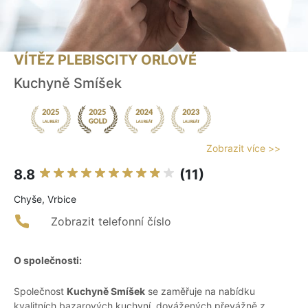
VÍTĚZ PLEBISCITY ORLOVÉ
Kuchyně Smíšek
Zobrazit více >>
8.8
(11)
Chyše, Vrbice
Zobrazit telefonní číslo
O společnosti:
Společnost
Kuchyně Smíšek
se zaměřuje na nabídku
kvalitních bazarových kuchyní, dovážených převážně z