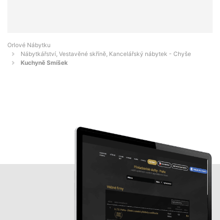
Orlové Nábytku
Nábytkářství, Vestavěné skříně, Kancelářský nábytek - Chyše
Kuchyně Smíšek