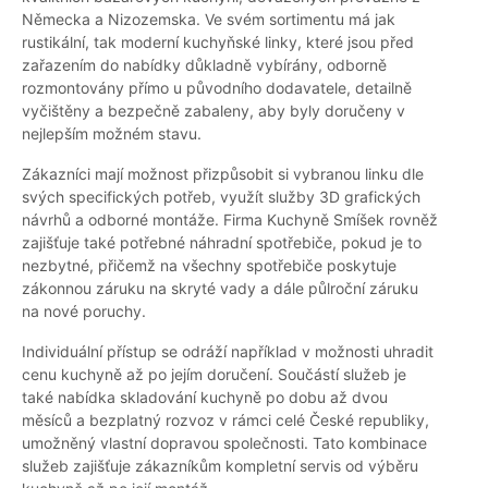
Německa a Nizozemska. Ve svém sortimentu má jak
rustikální, tak moderní kuchyňské linky, které jsou před
zařazením do nabídky důkladně vybírány, odborně
rozmontovány přímo u původního dodavatele, detailně
vyčištěny a bezpečně zabaleny, aby byly doručeny v
nejlepším možném stavu.
Zákazníci mají možnost přizpůsobit si vybranou linku dle
svých specifických potřeb, využít služby 3D grafických
návrhů a odborné montáže. Firma Kuchyně Smíšek rovněž
zajišťuje také potřebné náhradní spotřebiče, pokud je to
nezbytné, přičemž na všechny spotřebiče poskytuje
zákonnou záruku na skryté vady a dále půlroční záruku
na nové poruchy.
Individuální přístup se odráží například v možnosti uhradit
cenu kuchyně až po jejím doručení. Součástí služeb je
také nabídka skladování kuchyně po dobu až dvou
měsíců a bezplatný rozvoz v rámci celé České republiky,
umožněný vlastní dopravou společnosti. Tato kombinace
služeb zajišťuje zákazníkům kompletní servis od výběru