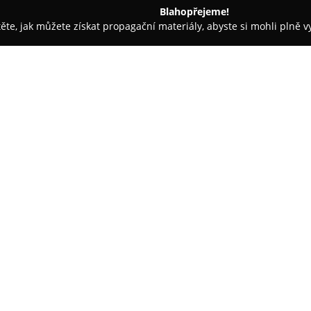
Blahopřejeme!
těte, jak můžete získat propagační materiály, abyste si mohli plně 
 Kancelářský nábytek - Opařany
Miko-interiéry
O společnosti:
MIKO interiéry
je česká společ
tradiční výrobce a dodavatel ná
firma se zaměřuje na návrh, vý
individuálním přístupem ke kaž
Zobrazit více >>
nábytku na míru, jako jsou kuch
stoly či kancelářský nábytek.
Sortiment doplňuje prodej seda
doplňků včetně zdravotních mat
kvalitu zpracování, pečlivý výb
zakázkových kuchyní integruje