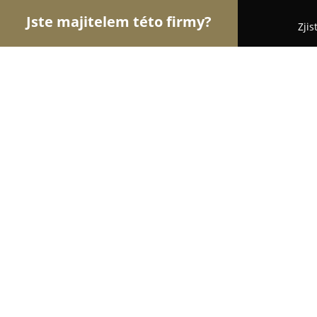
Jste majitelem této firmy?
Zjis
Orlové Nábytku
Nábytkářství, Vestavěné skříně,
Miko-interiéry
9
(34)
Opařany, Opařany 333, Opařany
Zobrazit telefonní číslo