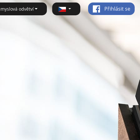
Přihlásit se
ůmyslová odvětví