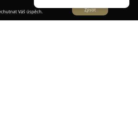
Zjistit
vychutnat Váš úspěch.
nost se sídlem v Opařanech, která působí jako
bytku s více než dvacetiletou zkušeností. Tato
robu a montáž interiérů a vyznačuje se
dé zakázce. V portfoliu společnosti je výroba
yňské linky, vestavěné skříně, ložnice, postele,
cích souprav, osvětlení a dalších bytových
rací a roštů. Společnost klade důraz na vysokou
ěr materiálů a dlouhou životnost výrobků. Do
 vestavné spotřebiče značkových výrobců a