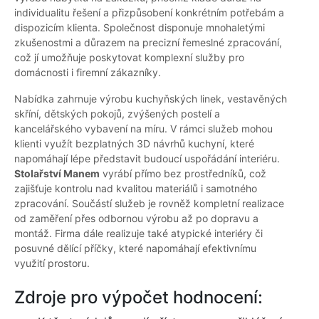
individualitu řešení a přizpůsobení konkrétním potřebám a
dispozicím klienta. Společnost disponuje mnohaletými
zkušenostmi a důrazem na precizní řemeslné zpracování,
což jí umožňuje poskytovat komplexní služby pro
domácnosti i firemní zákazníky.
Nabídka zahrnuje výrobu kuchyňských linek, vestavěných
skříní, dětských pokojů, zvýšených postelí a
kancelářského vybavení na míru. V rámci služeb mohou
klienti využít bezplatných 3D návrhů kuchyní, které
napomáhají lépe představit budoucí uspořádání interiéru.
Stolařství Manem
vyrábí přímo bez prostředníků, což
zajišťuje kontrolu nad kvalitou materiálů i samotného
zpracování. Součástí služeb je rovněž kompletní realizace
od zaměření přes odbornou výrobu až po dopravu a
montáž. Firma dále realizuje také atypické interiéry či
posuvné dělící příčky, které napomáhají efektivnímu
využití prostoru.
Zdroje pro výpočet hodnocení: