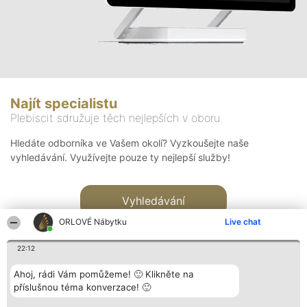
Najít specialistu
Plebiscit sdružuje těch nejlepších v oboru
Hledáte odborníka ve Vašem okolí? Vyzkoušejte naše
vyhledávání. Využívejte pouze ty nejlepší služby!
Vyhledávání
ORLOVÉ Nábytku
Live chat
22:12
Ahoj, rádi Vám pomůžeme! 🙂 Klikněte na
příslušnou téma konverzace! 🙂
Organizátor hlasování
Plebiscyt
Kontakt