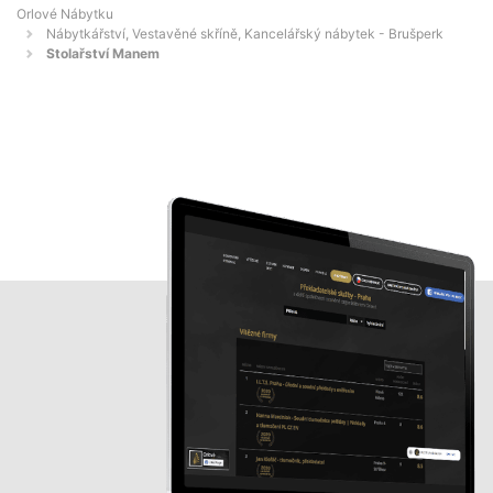
Orlové Nábytku
Nábytkářství, Vestavěné skříně, Kancelářský nábytek - Brušperk
Stolařství Manem