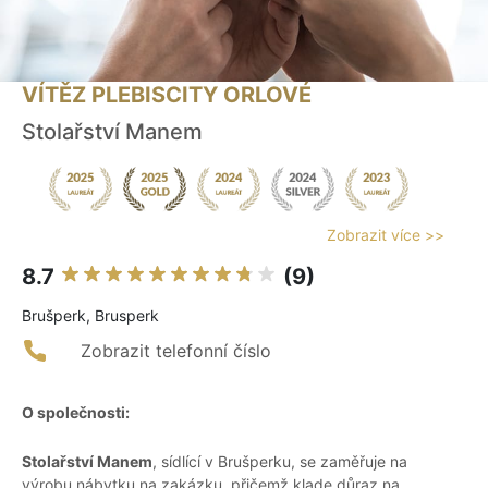
VÍTĚZ PLEBISCITY ORLOVÉ
Stolařství Manem
Zobrazit více >>
8.7
(9)
Brušperk, Brusperk
Zobrazit telefonní číslo
O společnosti:
Stolařství Manem
, sídlící v Brušperku, se zaměřuje na
výrobu nábytku na zakázku, přičemž klade důraz na