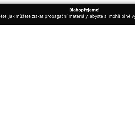
Blahopřejeme!
těte, jak můžete získat propagační materiály, abyste si mohli plně 
 Kancelářský nábytek - Úpice
Bratip
O společnosti:
Bratip
se zaměřuje na zakázkov
řešení zahrnující počáteční kon
sahá do roku 1991, kdy byla za
společnost vybudovala pozici 
Zobrazit více >>
interiérových řešení pro různé 
Nabídka zahrnuje výrobu nábyt
kuchyní, obývacích a dětských p
předsíní či šaten. Ve spektru s
specializovaných místností jak