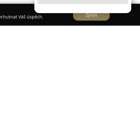
Zjistit
vychutnat Váš úspěch.
ou výrobu nábytku, přičemž poskytuje kompletní
zultaci až po pozáruční servis. Historie této firmy
ložena pod názvem „Firma Brát“. Od té doby si
respektovaného dodavatele atypických
typy prostor.
ku pro soukromé i komerční účely, například do
okojů, ložnic, pracoven, kanceláří, koupelen,
lužeb nechybí ani vybavení barů, restaurací či
o jsou zubní ordinace.