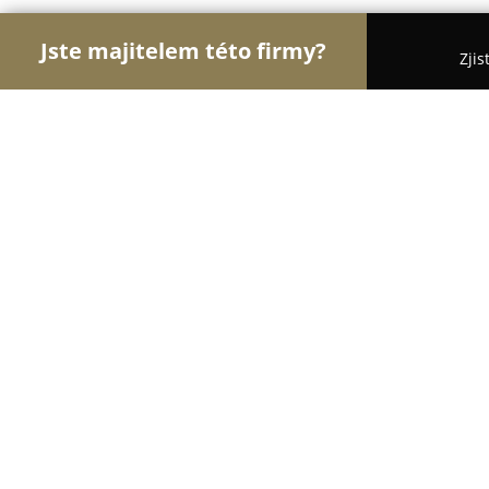
Jste majitelem této firmy?
Zjis
Orlové Nábytku
Nábytkářství, Vestavěné skříně,
Bratip
8.1
(6)
Úpice, Suchovrsice
Zobrazit telefonní číslo