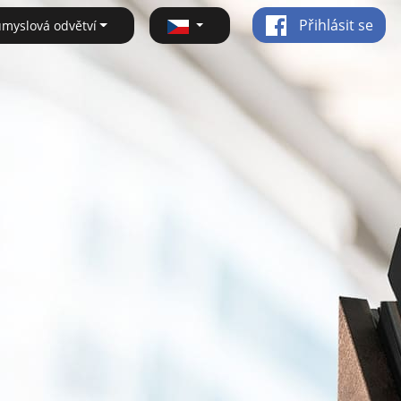
Přihlásit se
ůmyslová odvětví