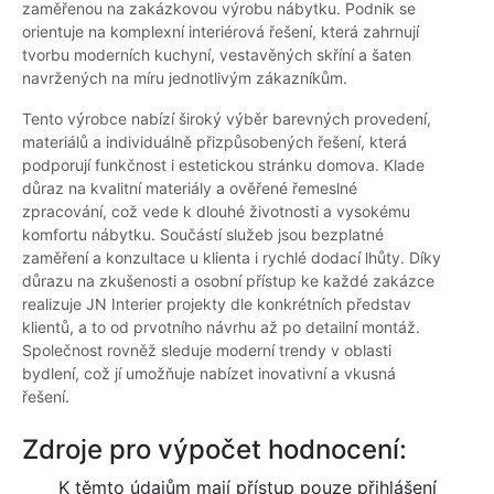
zaměřenou na zakázkovou výrobu nábytku. Podnik se
orientuje na komplexní interiérová řešení, která zahrnují
tvorbu moderních kuchyní, vestavěných skříní a šaten
navržených na míru jednotlivým zákazníkům.
Tento výrobce nabízí široký výběr barevných provedení,
materiálů a individuálně přizpůsobených řešení, která
podporují funkčnost i estetickou stránku domova. Klade
důraz na kvalitní materiály a ověřené řemeslné
zpracování, což vede k dlouhé životnosti a vysokému
komfortu nábytku. Součástí služeb jsou bezplatné
zaměření a konzultace u klienta i rychlé dodací lhůty. Díky
důrazu na zkušenosti a osobní přístup ke každé zakázce
realizuje JN Interier projekty dle konkrétních představ
klientů, a to od prvotního návrhu až po detailní montáž.
Společnost rovněž sleduje moderní trendy v oblasti
bydlení, což jí umožňuje nabízet inovativní a vkusná
řešení.
Zdroje pro výpočet hodnocení:
K těmto údajům mají přístup pouze přihlášení