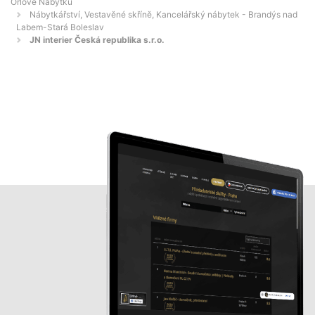
Orlové Nábytku
Nábytkářství, Vestavěné skříně, Kancelářský nábytek - Brandýs nad
Labem-Stará Boleslav
JN interier Česká republika s.r.o.