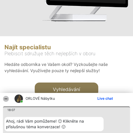
Najít specialistu
Plebiscit sdružuje těch nejlepších v oboru
Hledáte odborníka ve Vašem okolí? Vyzkoušejte naše
vyhledávání. Využívejte pouze ty nejlepší služby!
Vyhledávání
ORLOVÉ Nábytku
Live chat
18:07
Ahoj, rádi Vám pomůžeme! 🙂 Klikněte na
příslušnou téma konverzace! 🙂
Organizátor hlasování
Plebiscyt
Kontakt