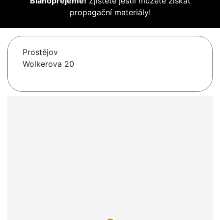
Blahopřejeme!
Zjistěte jestli můžete získat
propagační materiály!
Prostějov
Wolkerova 20