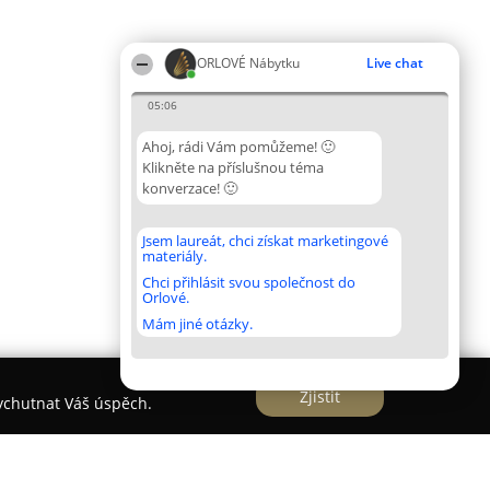
ORLOVÉ Nábytku
Live chat
05:06
Ahoj, rádi Vám pomůžeme! 🙂
Klikněte na příslušnou téma
konverzace! 🙂
Jsem laureát, chci získat marketingové
materiály.
Chci přihlásit svou společnost do
Orlové.
Mám jiné otázky.
Zjistit
vychutnat Váš úspěch.