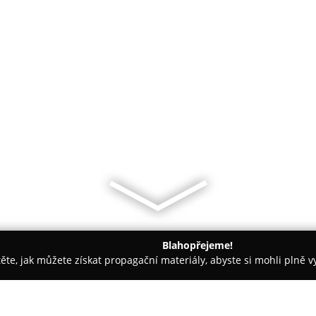
Blahopřejeme!
těte, jak můžete získat propagační materiály, abyste si mohli plně 
 Kancelářský nábytek - Moravany
Truhlářství Petr Bakeš