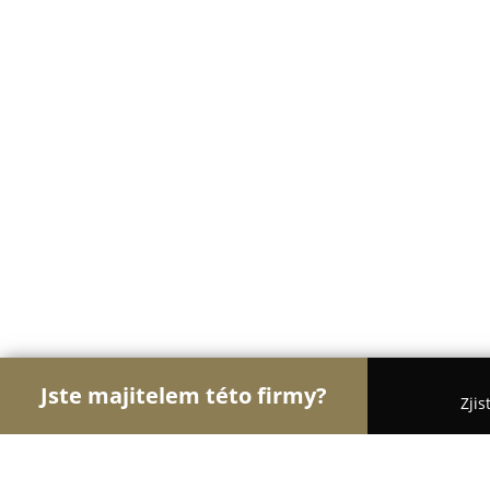
Jste majitelem této firmy?
Zjis
Orlové Nábytku
Nábytkářství, Vestavěné skříně,