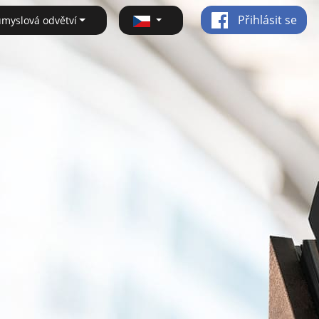
Přihlásit se
ůmyslová odvětví