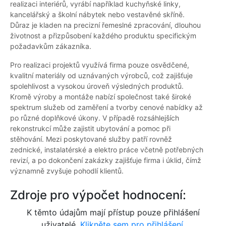
realizaci interiérů, vyrábí například kuchyňské linky,
kancelářský a školní nábytek nebo vestavěné skříně.
Důraz je kladen na precizní řemeslné zpracování, dlouhou
životnost a přizpůsobení každého produktu specifickým
požadavkům zákazníka.
Pro realizaci projektů využívá firma pouze osvědčené,
kvalitní materiály od uznávaných výrobců, což zajišťuje
spolehlivost a vysokou úroveň výsledných produktů.
Kromě výroby a montáže nabízí společnost také široké
spektrum služeb od zaměření a tvorby cenové nabídky až
po různé doplňkové úkony. V případě rozsáhlejších
rekonstrukcí může zajistit ubytování a pomoc při
stěhování. Mezi poskytované služby patří rovněž
zednické, instalatérské a elektro práce včetně potřebných
revizí, a po dokončení zakázky zajišťuje firma i úklid, čímž
významně zvyšuje pohodlí klientů.
Zdroje pro výpočet hodnocení:
K těmto údajům mají přístup pouze přihlášení
uživatelé.
Klikněte sem pro přihlášení.