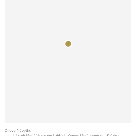
Orlové Nábytku
Nábytkářství, Vestavěné skříně, Kancelářský nábytek - Frýdek-