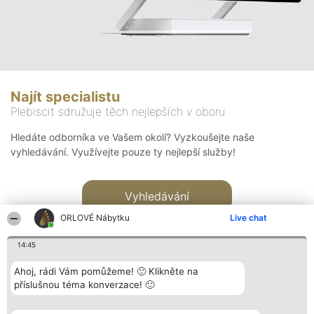
Najít specialistu
Plebiscit sdružuje těch nejlepších v oboru
Hledáte odborníka ve Vašem okolí? Vyzkoušejte naše
vyhledávání. Využívejte pouze ty nejlepší služby!
Vyhledávání
ORLOVÉ Nábytku
Live chat
14:45
Ahoj, rádi Vám pomůžeme! 🙂 Klikněte na
příslušnou téma konverzace! 🙂
Organizátor hlasování
Plebiscyt
Kontakt
Bright Side Solutions sp. z o.
Vítězové
Kontakt