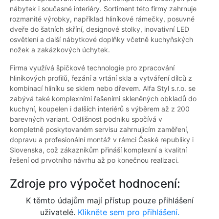
nábytek i současné interiéry. Sortiment této firmy zahrnuje
rozmanité výrobky, například hliníkové rámečky, posuvné
dveře do šatních skříní, designové stolky, inovativní LED
osvětlení a další nábytkové doplňky včetně kuchyňských
nožek a zakázkových úchytek.
Firma využívá špičkové technologie pro zpracování
hliníkových profilů, řezání a vrtání skla a vytváření dílců z
kombinací hliníku se sklem nebo dřevem. Alfa Styl s.r.o. se
zabývá také komplexními řešeními skleněných obkladů do
kuchyní, koupelen i dalších interiérů s výběrem až z 200
barevných variant. Odlišnost podniku spočívá v
kompletně poskytovaném servisu zahrnujícím zaměření,
dopravu a profesionální montáž v rámci České republiky i
Slovenska, což zákazníkům přináší komplexní a kvalitní
řešení od prvotního návrhu až po konečnou realizaci.
Zdroje pro výpočet hodnocení:
K těmto údajům mají přístup pouze přihlášení
uživatelé.
Klikněte sem pro přihlášení.