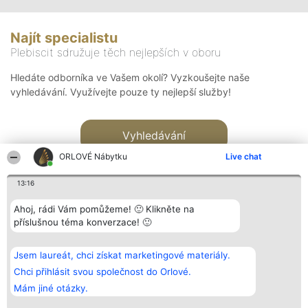
Najít specialistu
Plebiscit sdružuje těch nejlepších v oboru
Hledáte odborníka ve Vašem okolí? Vyzkoušejte naše
vyhledávání. Využívejte pouze ty nejlepší služby!
Vyhledávání
ORLOVÉ Nábytku
Live chat
13:16
Ahoj, rádi Vám pomůžeme! 🙂 Klikněte na
příslušnou téma konverzace! 🙂
Organizátor hlasování
Plebiscyt
Kontakt
Bright Side Solutions sp. z o.
Vítězové
Kontakt
Jsem laureát, chci získat marketingové materiály.
o. sp. k.
Seznam všech
ul. Ruska 22
laureátů
Chci přihlásit svou společnost do Orlové.
Wrocław 50-079
Zásady
Mám jiné otázky.
KRS 0000749100 | Regon
Pravidla
381313360 | NIP 8943132676
Zásady