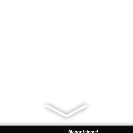
Blahopřejeme!