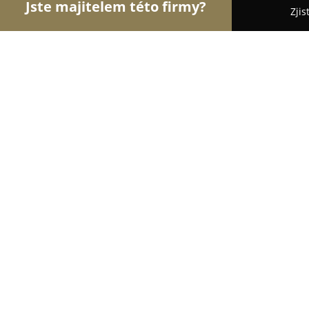
Jste majitelem této firmy?
Zjis
Orlové Nábytku
Nábytkářství, Vestavěné skříně,
Nábytek Zubr
8.5
(28)
Pelhřimov, Arch. Janáka 1943
Zobrazit telefonní číslo