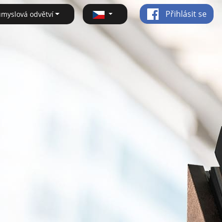
Přihlásit se
ůmyslová odvětví