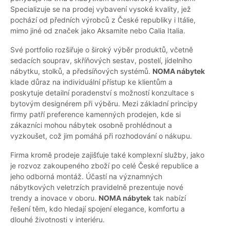
Specializuje se na prodej vybavení vysoké kvality, jež
pochází od předních výrobců z České republiky i Itálie,
mimo jiné od značek jako Aksamite nebo Calia Italia.
Své portfolio rozšiřuje o široký výběr produktů, včetně
sedacích souprav, skříňových sestav, postelí, jídelního
nábytku, stolků, a předsíňových systémů.
NOMA nábytek
klade důraz na individuální přístup ke klientům a
poskytuje detailní poradenství s možností konzultace s
bytovým designérem při výběru. Mezi základní principy
firmy patří preference kamenných prodejen, kde si
zákazníci mohou nábytek osobně prohlédnout a
vyzkoušet, což jim pomáhá při rozhodování o nákupu.
Firma kromě prodeje zajišťuje také komplexní služby, jako
je rozvoz zakoupeného zboží po celé České republice a
jeho odborná montáž. Účastí na významných
nábytkových veletrzích pravidelně prezentuje nové
trendy a inovace v oboru.
NOMA nábytek
tak nabízí
řešení těm, kdo hledají spojení elegance, komfortu a
dlouhé životnosti v interiéru.