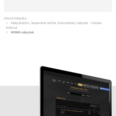
Orlové Nábytku
Nábytkářství, Vestavěné skříně, Kancelářský nábytek - Hradec
Králové
NOMA nábytek