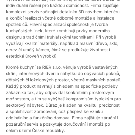
individuální řešení pro každou domácnost. Firma zajišťuje
komplexní servis začínající detailním 3D návrhem interiéru
a končící realizací včetně odborné montáže a instalace
spotřebičů. Hlavní specializací společnosti je tvorba
kuchyňských linek, které kombinují prvky moderního
designu s tradičními truhlářskými technikami. Při výrobě
využívají kvalitní materiály, například masivní dřevo, sklo,
nerez či umělý kámen, čímž se prodlužuje životnost i
estetická úroveň výrobků.
Kromě kuchyní se RIER s.r.o. věnuje výrobě vestavěných
skříní, interiérových dveří a nábytku do obývacích pokojů,
dětských či ložnicových prostor, včetně masivních postelí.
Každý produkt navrhují s ohledem na specifické potřeby
zákazníka tak, aby odpovídal konkrétním prostorovým
možnostem, a tím se vyhýbají kompromisům typickým pro
sektorový nábytek. Důraz je kladen na kvalitu, preciznost
a spolehlivost zpracování, což přispívá ke vzniku
originálního a funkčního domova. Firma zajišťuje záruční i
pozáruční servis a poskytuje doručování i montáž po
celém území České republiky.