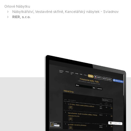
Orlové Nábytku
Nábytkářství, Vestavěné skříně, Kancelářský nábytek - Sviadnov
RIER, s.r.o.