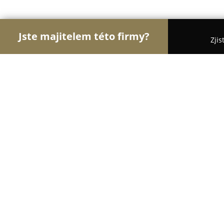
Jste majitelem této firmy?
Zjis
Orlové Nábytku
Nábytkářství, Vestavěné skříně,
Kuchyně Sykora - Praha 10
8.2
(26)
Praha, Prague
Zobrazit telefonní číslo