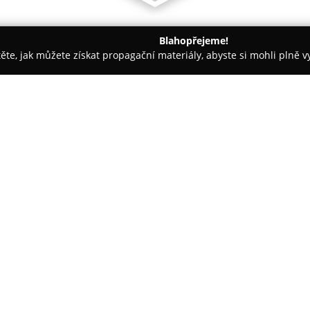
Blahopřejeme!
těte, jak můžete získat propagační materiály, abyste si mohli plně 
 Kancelářský nábytek - Praha
Kuchyně Sykora - Praha 10
O společnosti:
Kuchyně Sykora
představuje če
1992 zaměřuje na výrobu nábytk
své rozsáhlé zkušenosti k posk
v oblasti designu, tak funkčnos
klíčovým prvkem, aby navrhova
požadavkům i prostorům.
Výrobní proces zahrnuje modern
precizní olepování pomocí PUR n