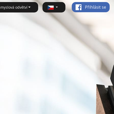
Přihlásit se
ůmyslová odvětví