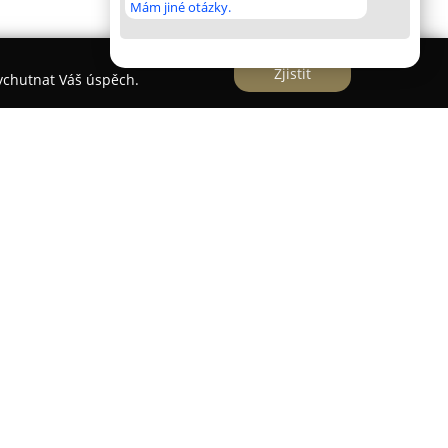
Mám jiné otázky.
Zjistit
vychutnat Váš úspěch.
skou firmu s dlouhou historií, která se od roku
u a kuchyní vysoké kvality. Společnost využívá
ytování produktů splňujících vysoké standardy jak
ti. Individuální přístup ke každému klientovi je
ná řešení byla přizpůsobena konkrétním
í technologie, například vakuové lakování,
ebo robotické lakování, což přináší vynikající