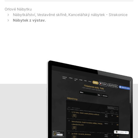
Orlové Nábytku
Nábytkářství, Vestavěné skříně, Kancelářský nábytek - Strakonice
Nábytek z výstav.