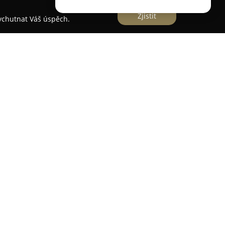
Zjistit
vychutnat Váš úspěch.
 prodej rozmanitého sortimentu nábytku,
u kvalitu a cenovou dostupnost určenou pro
e této společnosti lze najít vybavení pro celé
acích pokojů, ložnic, dětských pokojů a koupelen.
oderní sedací soupravy, komfortní postele,
 komody, jídelní sestavy, televizní stolky i další
ozšiřován a aktualizován podle aktuálních trendů
 preferencím zákazníků. Součástí nabídky jsou
l, které doplňují a podtrhují příjemnou atmosféru