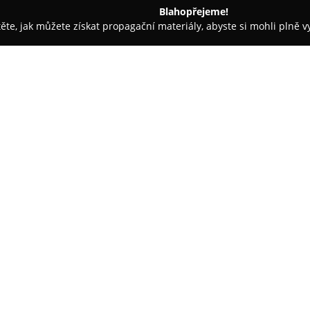
Blahopřejeme!
těte, jak můžete získat propagační materiály, abyste si mohli plně 
 Kancelářský nábytek - Lázně Bělohrad
Home-nábytek
O společnosti:
Home-nábytek
se zaměřuje na
přičemž klade důraz na vysoko
různé typy domácností. V nabídc
interiéry, včetně zařízení obýv
Zobrazit více >>
Sortiment zahrnuje například m
praktické šatní skříně, elegantní
kusy nábytku.
Výběr produktů je pravidelně r
a stylů, aby vyhověl rozličným
rovněž dekorace a bytový texti