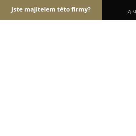
Jste majitelem této firmy?
Zjis
Orlové Nábytku
Nábytkářství, Vestavěné skříně,
Home-nábytek
8.2
(20)
Lázně Bělohrad, Horní Nová Ves 236
Zobrazit telefonní číslo