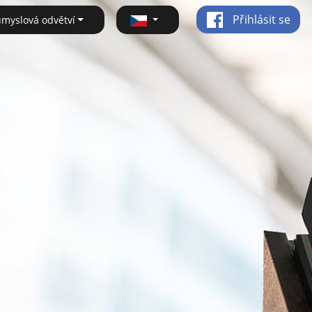
Přihlásit se
ůmyslová odvětví