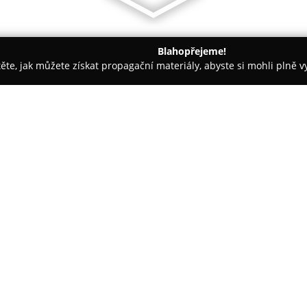
Blahopřejeme!
těte, jak můžete získat propagační materiály, abyste si mohli plně 
Kancelářský nábytek - Bílovice
Egoé CZ
O společnosti:
Egoé
představuje etablovaného
nabídku nábytku a řešení vhodn
nalézt v Bílovicích, kde se sou
vývoj a design, až po konečnou
Zobrazit více >>
systém na jednom moderním mís
zvyšuje efektivitu výrobních op
Důležitou roli pro společnost E