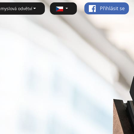
Přihlásit se
ůmyslová odvětví