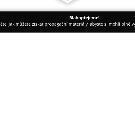
Blahopřejeme!
těte, jak můžete získat propagační materiály, abyste si mohli plně 
 Kancelářský nábytek - Teplice
Almara-3 s.r.o.
O společnosti:
Almara-3 s.r.o.
se orientuje n
atypická truhlářská řešení, čím
interiéry i exteriéry. S více ne
komplexní služby pokrývající ja
realizace prostor, přičemž zah
prvotřídní materiály, jako jso
preciznost a vysokou kvalitu vý
Klíčový sortiment společnosti tv