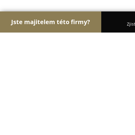
Jste majitelem této firmy?
Zjis
Orlové Nábytku
Nábytkářství, Vestavěné skříně,
Almara-3 s.r.o.
8.5
(10)
Ledvice, Jiráskova 1211
Zobrazit telefonní číslo