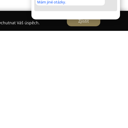
Mám jiné otázky.
Zjistit
vychutnat Váš úspěch.
a zakázkovou výrobu nábytku s důrazem na
ž poskytuje možnost individuálních realizací pro
ž patnácti lety zkušeností nabízí společnost
k jednotlivé solitérní kusy nábytku, tak kompletní
rnuje také stavební práce. Výrobní proces využívá
u masivní dřevo nebo lamino, a zaměřuje se na
stupů.
oří kuchyňské linky, vestavěné a šatní skříně,