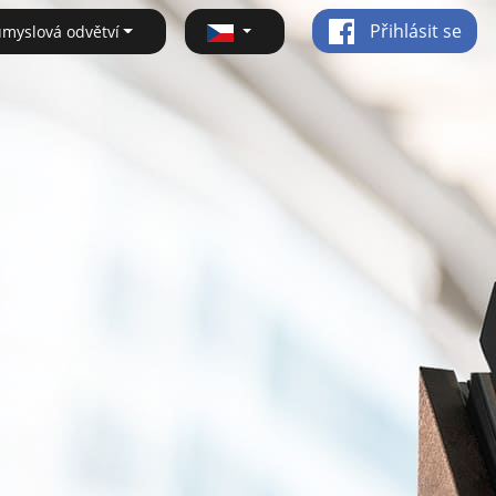
Přihlásit se
ůmyslová odvětví