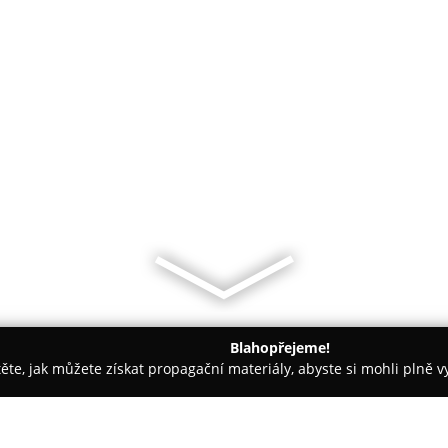
Blahopřejeme!
těte, jak můžete získat propagační materiály, abyste si mohli plně 
 Kancelářský nábytek - Frýdek-Místek
Frýdek-Místek