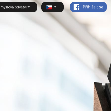
Přihlásit se
ůmyslová odvětví