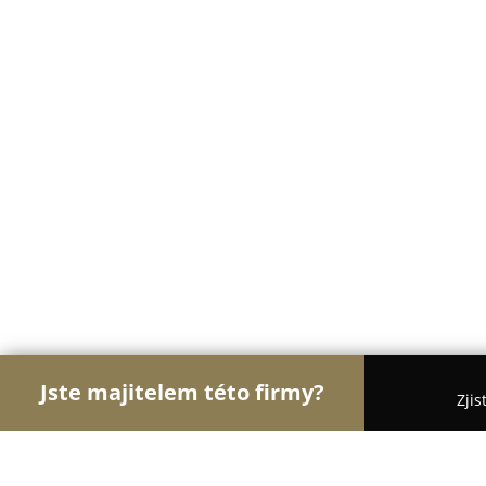
Jste majitelem této firmy?
Zjis
Orlové Nábytku
Nábytkářství, Vestavěné skříně,