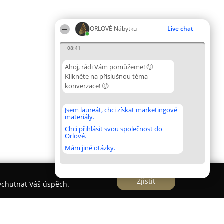
ORLOVÉ Nábytku
Live chat
08:41
Ahoj, rádi Vám pomůžeme! 🙂
Klikněte na příslušnou téma
konverzace! 🙂
Jsem laureát, chci získat marketingové
materiály.
Chci přihlásit svou společnost do
Orlové.
Mám jiné otázky.
Zjistit
vychutnat Váš úspěch.