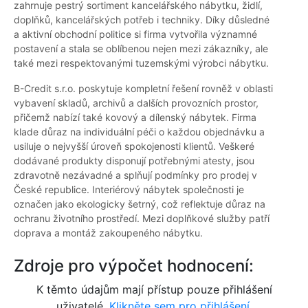
zahrnuje pestrý sortiment kancelářského nábytku, židlí,
doplňků, kancelářských potřeb i techniky. Díky důsledné
a aktivní obchodní politice si firma vytvořila významné
postavení a stala se oblíbenou nejen mezi zákazníky, ale
také mezi respektovanými tuzemskými výrobci nábytku.
B-Credit s.r.o. poskytuje kompletní řešení rovněž v oblasti
vybavení skladů, archivů a dalších provozních prostor,
přičemž nabízí také kovový a dílenský nábytek. Firma
klade důraz na individuální péči o každou objednávku a
usiluje o nejvyšší úroveň spokojenosti klientů. Veškeré
dodávané produkty disponují potřebnými atesty, jsou
zdravotně nezávadné a splňují podmínky pro prodej v
České republice. Interiérový nábytek společnosti je
označen jako ekologicky šetrný, což reflektuje důraz na
ochranu životního prostředí. Mezi doplňkové služby patří
doprava a montáž zakoupeného nábytku.
Zdroje pro výpočet hodnocení:
K těmto údajům mají přístup pouze přihlášení
uživatelé.
Klikněte sem pro přihlášení.