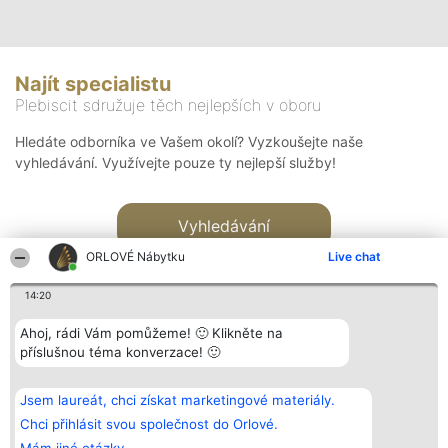
Najít specialistu
Plebiscit sdružuje těch nejlepších v oboru
Hledáte odborníka ve Vašem okolí? Vyzkoušejte naše
vyhledávání. Využívejte pouze ty nejlepší služby!
Vyhledávání
ORLOVÉ Nábytku
Live chat
14:20
Ahoj, rádi Vám pomůžeme! 🙂 Klikněte na
příslušnou téma konverzace! 🙂
Organizátor hlasování
Plebiscyt
Kontakt
Bright Side Solutions sp. z o.
Vítězové
Kontakt
Jsem laureát, chci získat marketingové materiály.
o. sp. k.
Seznam všech
ul. Ruska 22
laureátů
Chci přihlásit svou společnost do Orlové.
Wrocław 50-079
Zásady
KRS 0000749100 | Regon
Pravidla