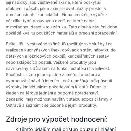
její nabídky jsou vestavěné skříně, které poskytují
efektivní způsob, jak maximalizovat úložný prostor v
domácnostech i kancelářích. Firma umožňuje výběr z
několika typů posuvných dveří, na které nabízí
mimořádnou desetiletou záruku. Tato dlouhá záruční doba
dokládá kvalitu použitých materiálů a precizní zpracování.
Beitel Jiří - vestavěné skříně JB rozšiřuje své služby i na
realizace kuchyňských linek, obývacích stěn, nábytku do
dětských a ložnicových pokojů, kancelářských sestav
nebo sklápěcích postelí. Veškeré produkty jsou
navrhovány s důrazem na funkci, estetiku i trvanlivost.
Součástí služeb je bezplatné zaměření prostoru a
vypracování návrhů interiéru, což umožňuje přizpůsobit
výrobky individuálním požadavkům klientů. Důraz je
kladen na férové jednání a odborné poradenství.
Zákazníci mají možnost navštívit stálou expozici firmy v
Ostravě a seznámit se osobně s jejími produkty.
Zdroje pro výpočet hodnocení:
K těmto údajům mají přístup pouze přihlášení