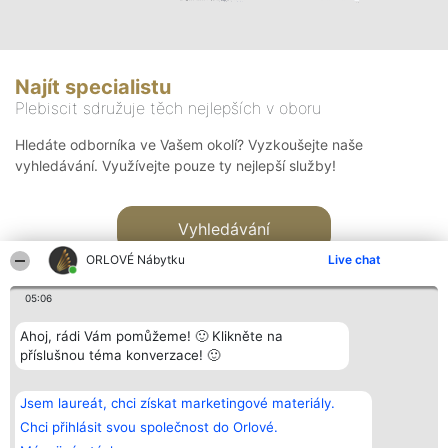
Najít specialistu
Plebiscit sdružuje těch nejlepších v oboru
Hledáte odborníka ve Vašem okolí? Vyzkoušejte naše
vyhledávání. Využívejte pouze ty nejlepší služby!
Vyhledávání
ORLOVÉ Nábytku
Live chat
05:06
Ahoj, rádi Vám pomůžeme! 🙂 Klikněte na
příslušnou téma konverzace! 🙂
Organizátor hlasování
Plebiscyt
Kontakt
Bright Side Solutions sp. z o.
Vítězové
Kontakt
Jsem laureát, chci získat marketingové materiály.
o. sp. k.
Seznam všech
ul. Ruska 22
laureátů
Chci přihlásit svou společnost do Orlové.
Wrocław 50-079
Zásady