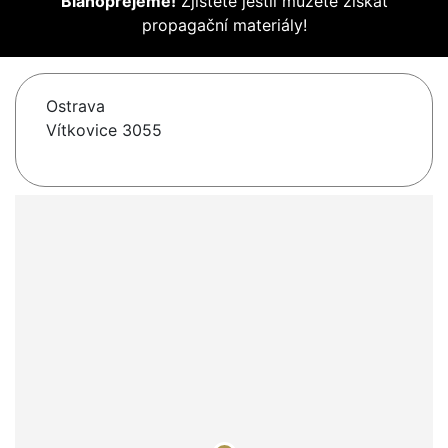
Blahopřejeme!
Zjistěte jestli můžete získat
propagační materiály!
Ostrava
Vítkovice 3055