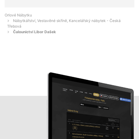
Orlové Nábytku
Nábytkářství, Vestavěné skříně, Kancelářský nábytek - Česká
Třebová
Čalounictví Libor Dašek