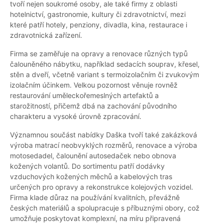
tvoří nejen soukromé osoby, ale také firmy z oblasti
hotelnictví, gastronomie, kultury či zdravotnictví, mezi
které patří hotely, penziony, divadla, kina, restaurace i
zdravotnická zařízení.
Firma se zaměřuje na opravy a renovace různých typů
čalouněného nábytku, například sedacích souprav, křesel,
stěn a dveří, včetně variant s termoizolačním či zvukovým
izolačním účinkem. Velkou pozornost věnuje rovněž
restaurování uměleckořemeslných artefaktů a
starožitností, přičemž dbá na zachování původního
charakteru a vysoké úrovně zpracování.
Významnou součást nabídky Daška tvoří také zakázková
výroba matrací neobvyklých rozměrů, renovace a výroba
motosedadel, čalounění autosedaček nebo obnova
kožených volantů. Do sortimentu patří dodávky
vzduchových kožených měchů a kabelových tras
určených pro opravy a rekonstrukce kolejových vozidel.
Firma klade důraz na používání kvalitních, převážně
českých materiálů a spolupracuje s příbuznými obory, což
umožňuje poskytovat komplexní, na míru připravená