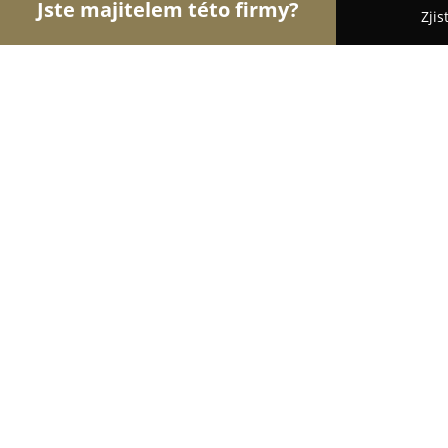
Jste majitelem této firmy?
Zjis
Orlové Nábytku
Nábytkářství, Vestavěné skříně,
Vestavěné skříně , kuchyně na míru -
9.1
(32)
Praha, Nuselská 595/78
Zobrazit telefonní číslo