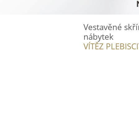
Vestavěné skřín
nábytek
VÍTĚZ PLEBISC