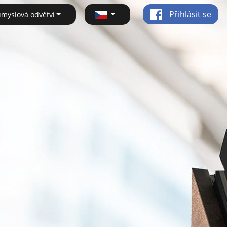
Přihlásit se
ůmyslová odvětví