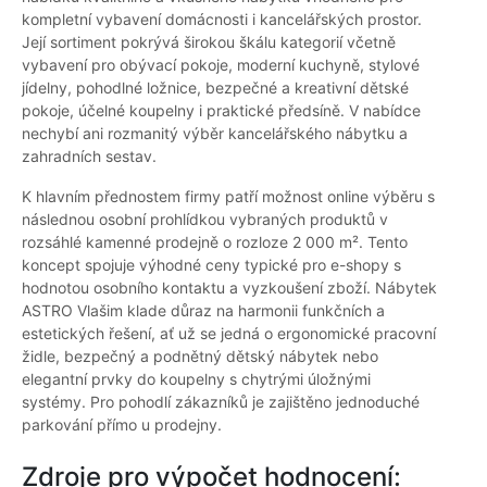
kompletní vybavení domácnosti i kancelářských prostor.
Její sortiment pokrývá širokou škálu kategorií včetně
vybavení pro obývací pokoje, moderní kuchyně, stylové
jídelny, pohodlné ložnice, bezpečné a kreativní dětské
pokoje, účelné koupelny i praktické předsíně. V nabídce
nechybí ani rozmanitý výběr kancelářského nábytku a
zahradních sestav.
K hlavním přednostem firmy patří možnost online výběru s
následnou osobní prohlídkou vybraných produktů v
rozsáhlé kamenné prodejně o rozloze 2 000 m². Tento
koncept spojuje výhodné ceny typické pro e-shopy s
hodnotou osobního kontaktu a vyzkoušení zboží. Nábytek
ASTRO Vlašim klade důraz na harmonii funkčních a
estetických řešení, ať už se jedná o ergonomické pracovní
židle, bezpečný a podnětný dětský nábytek nebo
elegantní prvky do koupelny s chytrými úložnými
systémy. Pro pohodlí zákazníků je zajištěno jednoduché
parkování přímo u prodejny.
Zdroje pro výpočet hodnocení: