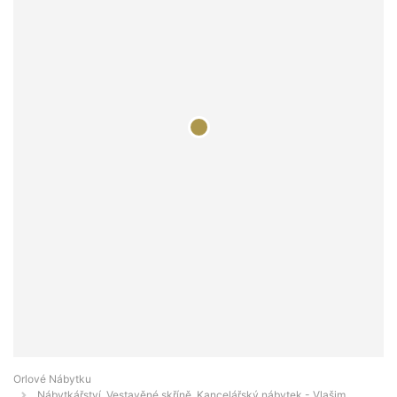
Orlové Nábytku
Nábytkářství, Vestavěné skříně, Kancelářský nábytek - Vlašim