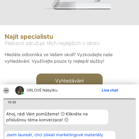
Najít specialistu
Plebiscit sdružuje těch nejlepších v oboru
Hledáte odborníka ve Vašem okolí? Vyzkoušejte naše
vyhledávání. Využívejte pouze ty nejlepší služby!
Vyhledávání
ORLOVÉ Nábytku
Live chat
19:38
Ahoj, rádi Vám pomůžeme! 🙂 Klikněte na
příslušnou téma konverzace! 🙂
Organizátor hlasování
Plebiscyt
Kontakt
Bright Side Solutions sp. z o.
Vítězové
Kontakt
Jsem laureát, chci získat marketingové materiály.
o. sp. k.
Seznam všech