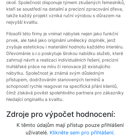
okolí. Společnost disponuje týmem zkušených řemeslníků,
kteří se soustředí na detailní a precizní zpracování dřeva,
takže každý projekt vzniká ruční výrobou s důrazem na
nejvyšší kvalitu.
Filosofií této firmy je vnímat nábytek nejen jako funkční
prvek, ale také jako originální umělecký doplněk, jenž
zvyšuje estetickou i materiální hodnotu každého interiéru.
Dřevománie s.r.o poskytuje širokou nabídku služeb, které
zahrnují návrh a realizaci individuálních řešení, precizní
truhlářské práce na míru či renovace již existujícího
nábytku. Společnost je známá svým důsledným
přístupem, dodržováním stanovených termínů a
schopností rychle reagovat na specifická přání klientů,
čímž získává pověst spolehlivého partnera pro zákazníky
hledající originalitu a kvalitu.
Zdroje pro výpočet hodnocení:
K těmto údajům mají přístup pouze přihlášení
uživatelé.
Klikněte sem pro přihlášení.