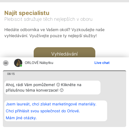
Najít specialistu
Plebiscit sdružuje těch nejlepších v oboru
Hledáte odborníka ve Vašem okolí? Vyzkoušejte naše
vyhledávání. Využívejte pouze ty nejlepší služby!
Vyhledávání
ORLOVÉ Nábytku
Live chat
06:15
Ahoj, rádi Vám pomůžeme! 🙂 Klikněte na
příslušnou téma konverzace! 🙂
Organizátor hlasování
Plebiscyt
Kontakt
Bright Side Solutions sp. z o.
Vítězové
Kontakt
Jsem laureát, chci získat marketingové materiály.
o. sp. k.
Seznam všech
ul. Ruska 22
laureátů
Chci přihlásit svou společnost do Orlové.
Wrocław 50-079
Zásady
Mám jiné otázky.
KRS 0000749100 | Regon
Pravidla
381313360 | NIP 8943132676
Zásady
ochrany