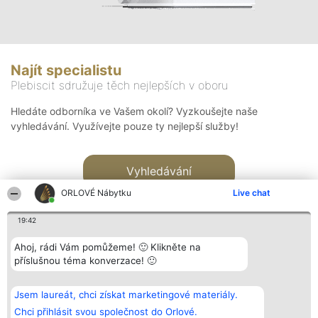
Najít specialistu
Plebiscit sdružuje těch nejlepších v oboru
Hledáte odborníka ve Vašem okolí? Vyzkoušejte naše
vyhledávání. Využívejte pouze ty nejlepší služby!
Vyhledávání
ORLOVÉ Nábytku
Live chat
19:42
Ahoj, rádi Vám pomůžeme! 🙂 Klikněte na
příslušnou téma konverzace! 🙂
Organizátor hlasování
Plebiscyt
Kontakt
Bright Side Solutions sp. z o.
Vítězové
Kontakt
Jsem laureát, chci získat marketingové materiály.
o. sp. k.
Seznam všech
ul. Ruska 22
laureátů
Chci přihlásit svou společnost do Orlové.
Wrocław 50-079
Zásady