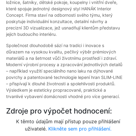
ložnice, šatníky, dětské pokoje, koupelny i vnitřní dveře,
které spojuje jednotný designový styl HANÁK Interior
Concept. Firma staví na odbornosti svého týmu, který
poskytuje individuální konzultace, detailní návrhy a
precizní 3D vizualizace, jež usnadňují klientům představu
jejich budoucího interiéru.
Společnost dlouhodobě sází na tradici i inovace s
důrazem na vysokou kvalitu, pečlivý výběr prémiových
materiálů a na šetrnost vůči životnímu prostředí i zdraví.
Moderní výrobní procesy a zpracování jednotlivých detailů
– například využití speciálního nano laku na dýhované
povrchy a patentované technologie lepení hran SLIM-LINE
– přispívají k dlouhé životnosti a spolehlivosti produktů.
Výsledkem je esteticky propracované, praktické a
trvanlivé vybavení domácnosti vhodné pro více generací.
Zdroje pro výpočet hodnocení:
K těmto údajům mají přístup pouze přihlášení
uživatelé.
Klikněte sem pro přihlášení.