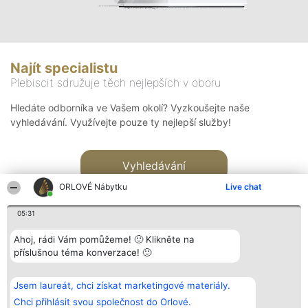
Najít specialistu
Plebiscit sdružuje těch nejlepších v oboru
Hledáte odborníka ve Vašem okolí? Vyzkoušejte naše
vyhledávání. Využívejte pouze ty nejlepší služby!
Vyhledávání
ORLOVÉ Nábytku
Live chat
05:31
Ahoj, rádi Vám pomůžeme! 🙂 Klikněte na
příslušnou téma konverzace! 🙂
Organizátor hlasování
Plebiscyt
Kontakt
Bright Side Solutions sp. z o.
Vítězové
Kontakt
Jsem laureát, chci získat marketingové materiály.
o. sp. k.
Seznam všech
ul. Ruska 22
laureátů
Chci přihlásit svou společnost do Orlové.
Wrocław 50-079
Zásady