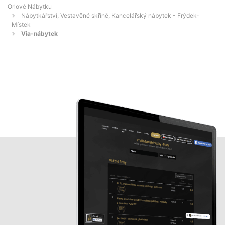
Orlové Nábytku
Nábytkářství, Vestavěné skříně, Kancelářský nábytek - Frýdek-
Místek
Via-nábytek