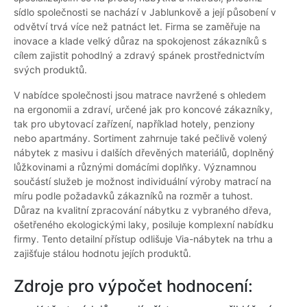
sídlo společnosti se nachází v Jablunkově a její působení v
odvětví trvá více než patnáct let. Firma se zaměřuje na
inovace a klade velký důraz na spokojenost zákazníků s
cílem zajistit pohodlný a zdravý spánek prostřednictvím
svých produktů.
V nabídce společnosti jsou matrace navržené s ohledem
na ergonomii a zdraví, určené jak pro koncové zákazníky,
tak pro ubytovací zařízení, například hotely, penziony
nebo apartmány. Sortiment zahrnuje také pečlivě volený
nábytek z masivu i dalších dřevěných materiálů, doplněný
lůžkovinami a různými domácími doplňky. Významnou
součástí služeb je možnost individuální výroby matrací na
míru podle požadavků zákazníků na rozměr a tuhost.
Důraz na kvalitní zpracování nábytku z vybraného dřeva,
ošetřeného ekologickými laky, posiluje komplexní nabídku
firmy. Tento detailní přístup odlišuje Via-nábytek na trhu a
zajišťuje stálou hodnotu jejích produktů.
Zdroje pro výpočet hodnocení: