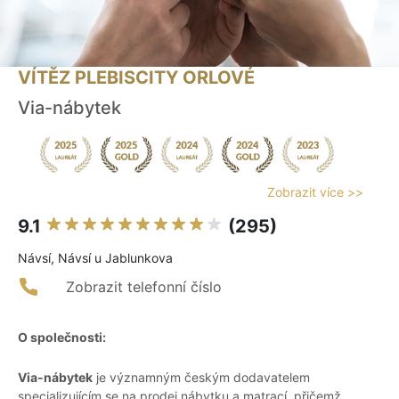
VÍTĚZ PLEBISCITY ORLOVÉ
Via-nábytek
Zobrazit více >>
9.1
(295)
Návsí, Návsí u Jablunkova
Zobrazit telefonní číslo
O společnosti:
Via-nábytek
je významným českým dodavatelem
specializujícím se na prodej nábytku a matrací, přičemž