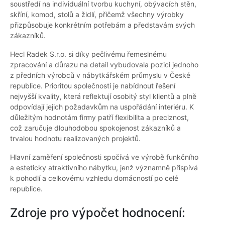
soustředí na individuální tvorbu kuchyní, obývacích stěn,
skříní, komod, stolů a židlí, přičemž všechny výrobky
přizpůsobuje konkrétním potřebám a představám svých
zákazníků.
Hecl Radek S.r.o. si díky pečlivému řemeslnému
zpracování a důrazu na detail vybudovala pozici jednoho
z předních výrobců v nábytkářském průmyslu v České
republice. Prioritou společnosti je nabídnout řešení
nejvyšší kvality, která reflektují osobitý styl klientů a plně
odpovídají jejich požadavkům na uspořádání interiéru. K
důležitým hodnotám firmy patří flexibilita a preciznost,
což zaručuje dlouhodobou spokojenost zákazníků a
trvalou hodnotu realizovaných projektů.
Hlavní zaměření společnosti spočívá ve výrobě funkčního
a esteticky atraktivního nábytku, jenž významně přispívá
k pohodlí a celkovému vzhledu domácností po celé
republice.
Zdroje pro výpočet hodnocení: