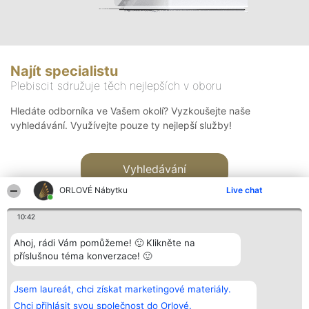
Najít specialistu
Plebiscit sdružuje těch nejlepších v oboru
Hledáte odborníka ve Vašem okolí? Vyzkoušejte naše
vyhledávání. Využívejte pouze ty nejlepší služby!
Vyhledávání
ORLOVÉ Nábytku
Live chat
10:42
Ahoj, rádi Vám pomůžeme! 🙂 Klikněte na
příslušnou téma konverzace! 🙂
Organizátor hlasování
Plebiscyt
Kontakt
Bright Side Solutions sp. z o.
Vítězové
Kontakt
Jsem laureát, chci získat marketingové materiály.
o. sp. k.
Seznam všech
ul. Ruska 22
laureátů
Chci přihlásit svou společnost do Orlové.