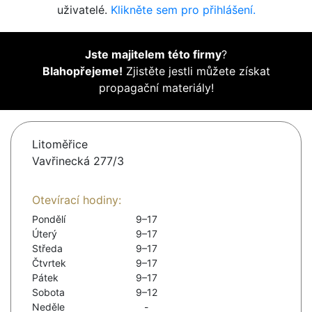
uživatelé.
Klikněte sem pro přihlášení.
Jste majitelem této firmy
?
Blahopřejeme!
Zjistěte jestli můžete získat
propagační materiály!
Litoměřice
Vavřinecká 277/3
Otevírací hodiny:
Pondělí
9–17
Úterý
9–17
Středa
9–17
Čtvrtek
9–17
Pátek
9–17
Sobota
9–12
Neděle
-