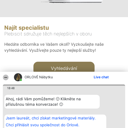
Najít specialistu
Plebiscit sdružuje těch nejlepších v oboru
Hledáte odborníka ve Vašem okolí? Vyzkoušejte naše
vyhledávání. Využívejte pouze ty nejlepší služby!
Vyhledávání
ORLOVÉ Nábytku
Live chat
18:48
Ahoj, rádi Vám pomůžeme! 🙂 Klikněte na
příslušnou téma konverzace! 🙂
Organizátor hlasování
Plebiscyt
Kontakt
Bright Side Solutions sp. z o.
Vítězové
Kontakt
Jsem laureát, chci získat marketingové materiály.
o. sp. k.
Seznam všech
ul. Ruska 22
laureátů
Chci přihlásit svou společnost do Orlové.
Wrocław 50-079
Zásady