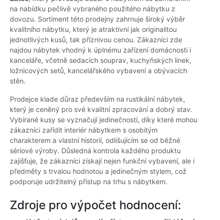
na nabídku pečlivě vybraného použitého nábytku z
dovozu. Sortiment této prodejny zahrnuje široký výběr
kvalitního nábytku, který je atraktivní jak originalitou
jednotlivých kusů, tak příznivou cenou. Zákazníci zde
najdou nábytek vhodný k úplnému zařízení domácnosti i
kanceláře, včetně sedacích souprav, kuchyňských linek,
ložnicových setů, kancelářského vybavení a obývacích
stěn.
Prodejce klade důraz především na rustikální nábytek,
který je ceněný pro své kvalitní zpracování a dobrý stav.
Vybírané kusy se vyznačují jedinečností, díky které mohou
zákazníci zařídit interiér nábytkem s osobitým
charakterem a vlastní historií, odlišujícím se od běžné
sériové výroby. Důsledná kontrola každého produktu
zajišťuje, že zákazníci získají nejen funkční vybavení, ale i
předměty s trvalou hodnotou a jedinečným stylem, což
podporuje udržitelný přístup na trhu s nábytkem.
Zdroje pro výpočet hodnocení: