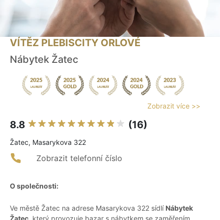
VÍTĚZ PLEBISCITY ORLOVÉ
Nábytek Žatec
Zobrazit více >>
8.8
(16)
Žatec, Masarykova 322
Zobrazit telefonní číslo
O společnosti:
Ve městě Žatec na adrese Masarykova 322 sídlí
Nábytek
Žatec
, který provozuje bazar s nábytkem se zaměřením