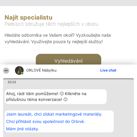
Najít specialistu
Plebiscit sdružuje těch nejlepších v oboru
Hledáte odborníka ve Vašem okolí? Vyzkoušejte naše
vyhledávání. Využívejte pouze ty nejlepší služby!
Vyhledávání
ORLOVÉ Nábytku
Live chat
20:23
Ahoj, rádi Vám pomůžeme! 🙂 Klikněte na
příslušnou téma konverzace! 🙂
Organizátor hlasování
Plebiscyt
Kontakt
Bright Side Solutions sp. z o.
Vítězové
Kontakt
Jsem laureát, chci získat marketingové materiály.
o. sp. k.
Seznam všech
ul. Ruska 22
laureátů
Chci přihlásit svou společnost do Orlové.
Wrocław 50-079
Zásady
Mám jiné otázky.
KRS 0000749100 | Regon
Pravidla
381313360 | NIP 8943132676
Zásady