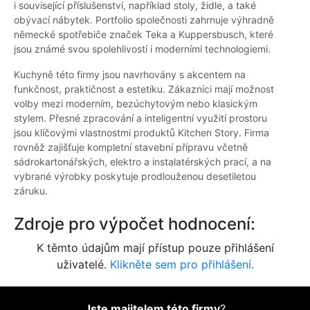
i související příslušenství, například stoly, židle, a také
obývací nábytek. Portfolio společnosti zahrnuje výhradně
německé spotřebiče značek Teka a Kuppersbusch, které
jsou známé svou spolehlivostí i moderními technologiemi.
Kuchyně této firmy jsou navrhovány s akcentem na
funkčnost, praktičnost a estetiku. Zákazníci mají možnost
volby mezi moderním, bezúchytovým nebo klasickým
stylem. Přesné zpracování a inteligentní využití prostoru
jsou klíčovými vlastnostmi produktů Kitchen Story. Firma
rovněž zajišťuje kompletní stavební přípravu včetně
sádrokartonářských, elektro a instalatérských prací, a na
vybrané výrobky poskytuje prodlouženou desetiletou
záruku.
Zdroje pro výpočet hodnocení:
K těmto údajům mají přístup pouze přihlášení
uživatelé.
Klikněte sem pro přihlášení.
Jste majitelem této firmy
?