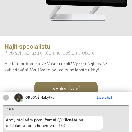
Najít specialistu
Plebiscit sdružuje těch nejlepších v oboru
Hledáte odborníka ve Vašem okolí? Vyzkoušejte naše
vyhledávání. Využívejte pouze ty nejlepší služby!
Vyhledávání
ORLOVÉ Nábytku
Live chat
06:40
Ahoj, rádi Vám pomůžeme! 🙂 Klikněte na
příslušnou téma konverzace! 🙂
Organizátor hlasování
Plebiscyt
Kontakt