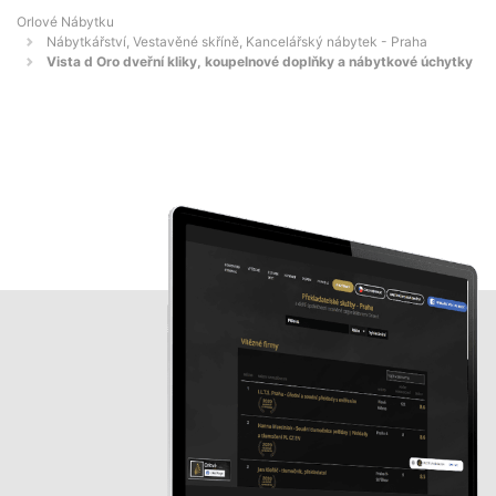
Orlové Nábytku
Nábytkářství, Vestavěné skříně, Kancelářský nábytek - Praha
Vista d Oro dveřní kliky, koupelnové doplňky a nábytkové úchytky