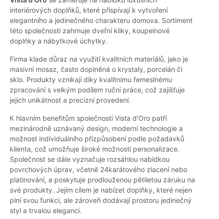
interiérových doplňků, které přispívají k vytvoření
elegantního a jedinečného charakteru domova. Sortiment
této společnosti zahrnuje dveřní kliky, koupelnové
doplňky a nábytkové úchytky.
Firma klade důraz na využití kvalitních materiálů, jako je
masivní mosaz, často doplněná o krystaly, porcelán či
sklo. Produkty vznikají díky kvalitnímu řemeslnému
zpracování s velkým podílem ruční práce, což zajišťuje
jejich unikátnost a precizní provedení.
K hlavním benefitům společnosti Vista d'Oro patří
mezinárodně uznávaný design, moderní technologie a
možnost individuálního přizpůsobení podle požadavků
klienta, což umožňuje široké možnosti personalizace.
Společnost se dále vyznačuje rozsáhlou nabídkou
povrchových úprav, včetně 24karátového zlacení nebo
platinování, a poskytuje prodlouženou pětiletou záruku na
své produkty. Jejím cílem je nabízet doplňky, které nejen
plní svou funkci, ale zároveň dodávají prostoru jedinečný
styl a trvalou eleganci.