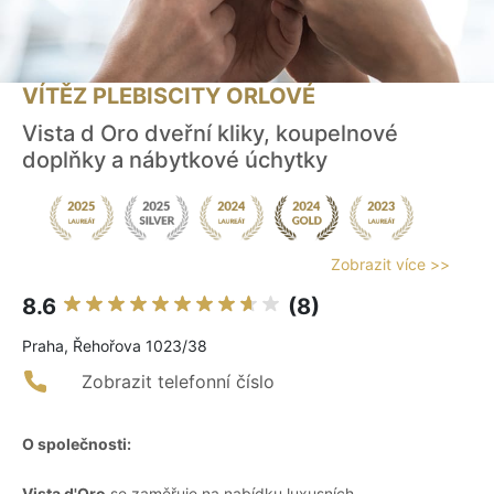
VÍTĚZ PLEBISCITY ORLOVÉ
Vista d Oro dveřní kliky, koupelnové
doplňky a nábytkové úchytky
Zobrazit více >>
8.6
(8)
Praha, Řehořova 1023/38
Zobrazit telefonní číslo
O společnosti:
Vista d'Oro
se zaměřuje na nabídku luxusních