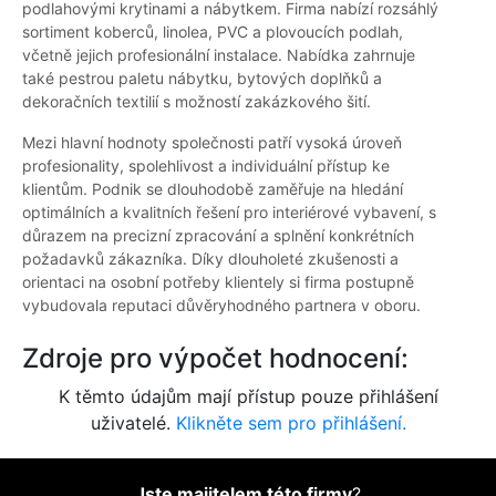
podlahovými krytinami a nábytkem. Firma nabízí rozsáhlý
sortiment koberců, linolea, PVC a plovoucích podlah,
včetně jejich profesionální instalace. Nabídka zahrnuje
také pestrou paletu nábytku, bytových doplňků a
dekoračních textilií s možností zakázkového šití.
Mezi hlavní hodnoty společnosti patří vysoká úroveň
profesionality, spolehlivost a individuální přístup ke
klientům. Podnik se dlouhodobě zaměřuje na hledání
optimálních a kvalitních řešení pro interiérové vybavení, s
důrazem na precizní zpracování a splnění konkrétních
požadavků zákazníka. Díky dlouholeté zkušenosti a
orientaci na osobní potřeby klientely si firma postupně
vybudovala reputaci důvěryhodného partnera v oboru.
Zdroje pro výpočet hodnocení:
K těmto údajům mají přístup pouze přihlášení
uživatelé.
Klikněte sem pro přihlášení.
Jste majitelem této firmy
?