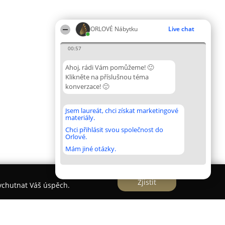
ORLOVÉ Nábytku
Live chat
00:57
Ahoj, rádi Vám pomůžeme! 🙂
Klikněte na příslušnou téma
konverzace! 🙂
Jsem laureát, chci získat marketingové
materiály.
Chci přihlásit svou společnost do
Orlové.
Mám jiné otázky.
Zjistit
vychutnat Váš úspěch.