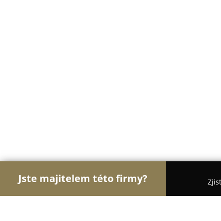
Jste majitelem této firmy?
Zjis
Orlové Nábytku
Nábytkářství, Vestavěné skříně,