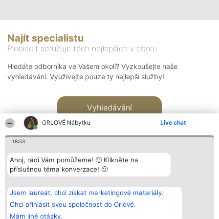
Najít specialistu
Plebiscit sdružuje těch nejlepších v oboru
Hledáte odborníka ve Vašem okolí? Vyzkoušejte naše
vyhledávání. Využívejte pouze ty nejlepší služby!
Vyhledávání
ORLOVÉ Nábytku
Live chat
18:53
Ahoj, rádi Vám pomůžeme! 🙂 Klikněte na
příslušnou téma konverzace! 🙂
Organizátor hlasování
Plebiscyt
Kontakt
Bright Side Solutions sp. z o.
Vítězové
Kontakt
Jsem laureát, chci získat marketingové materiály.
o. sp. k.
Seznam všech
ul. Ruska 22
laureátů
Chci přihlásit svou společnost do Orlové.
Wrocław 50-079
Zásady
Mám jiné otázky.
KRS 0000749100 | Regon
Pravidla