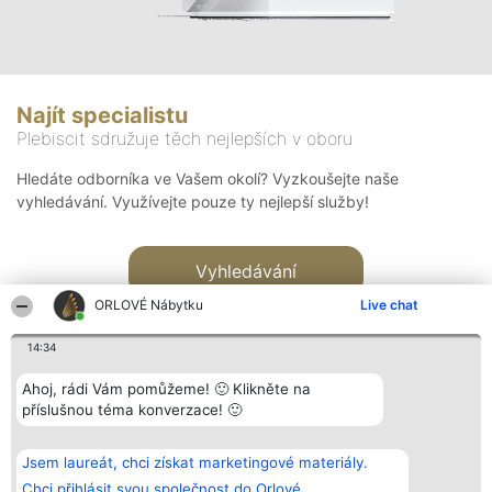
Najít specialistu
Plebiscit sdružuje těch nejlepších v oboru
Hledáte odborníka ve Vašem okolí? Vyzkoušejte naše
vyhledávání. Využívejte pouze ty nejlepší služby!
Vyhledávání
ORLOVÉ Nábytku
Live chat
14:34
Ahoj, rádi Vám pomůžeme! 🙂 Klikněte na
příslušnou téma konverzace! 🙂
Organizátor hlasování
Plebiscyt
Kontakt
Bright Side Solutions sp. z o.
Vítězové
Kontakt
Jsem laureát, chci získat marketingové materiály.
o. sp. k.
Seznam všech
ul. Ruska 22
laureátů
Chci přihlásit svou společnost do Orlové.