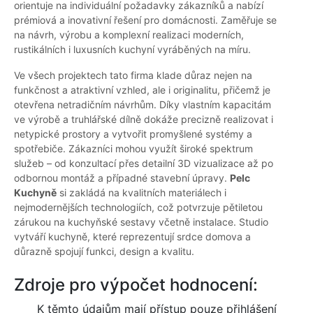
orientuje na individuální požadavky zákazníků a nabízí
prémiová a inovativní řešení pro domácnosti. Zaměřuje se
na návrh, výrobu a komplexní realizaci moderních,
rustikálních i luxusních kuchyní vyráběných na míru.
Ve všech projektech tato firma klade důraz nejen na
funkčnost a atraktivní vzhled, ale i originalitu, přičemž je
otevřena netradičním návrhům. Díky vlastním kapacitám
ve výrobě a truhlářské dílně dokáže precizně realizovat i
netypické prostory a vytvořit promyšlené systémy a
spotřebiče. Zákazníci mohou využít široké spektrum
služeb – od konzultací přes detailní 3D vizualizace až po
odbornou montáž a případné stavební úpravy.
Pelc
Kuchyně
si zakládá na kvalitních materiálech i
nejmodernějších technologiích, což potvrzuje pětiletou
zárukou na kuchyňské sestavy včetně instalace. Studio
vytváří kuchyně, které reprezentují srdce domova a
důrazně spojují funkci, design a kvalitu.
Zdroje pro výpočet hodnocení:
K těmto údajům mají přístup pouze přihlášení