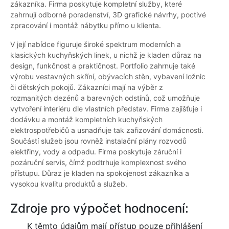
zákazníka. Firma poskytuje kompletní služby, které
zahrnují odborné poradenství, 3D grafické návrhy, poctivé
zpracování i montáž nábytku přímo u klienta.
V její nabídce figuruje široké spektrum moderních a
klasických kuchyňských linek, u nichž je kladen důraz na
design, funkčnost a praktičnost. Portfolio zahrnuje také
výrobu vestavných skříní, obývacích stěn, vybavení ložnic
či dětských pokojů. Zákazníci mají na výběr z
rozmanitých dezénů a barevných odstínů, což umožňuje
vytvoření interiéru dle vlastních představ. Firma zajišťuje i
dodávku a montáž kompletních kuchyňských
elektrospotřebičů a usnadňuje tak zařizování domácnosti.
Součástí služeb jsou rovněž instalační plány rozvodů
elektřiny, vody a odpadu. Firma poskytuje záruční i
pozáruční servis, čímž podtrhuje komplexnost svého
přístupu. Důraz je kladen na spokojenost zákazníka a
vysokou kvalitu produktů a služeb.
Zdroje pro výpočet hodnocení:
K těmto údajům mají přístup pouze přihlášení