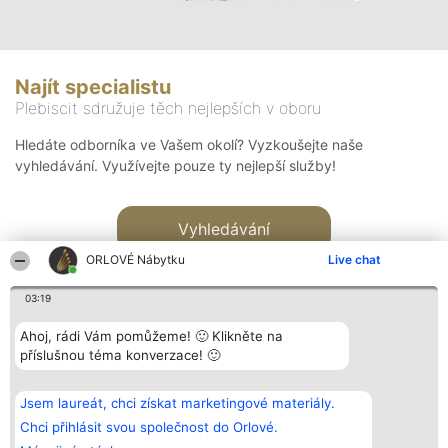
Najít specialistu
Plebiscit sdružuje těch nejlepších v oboru
Hledáte odborníka ve Vašem okolí? Vyzkoušejte naše
vyhledávání. Využívejte pouze ty nejlepší služby!
Vyhledávání
ORLOVÉ Nábytku
Live chat
03:19
Ahoj, rádi Vám pomůžeme! 🙂 Klikněte na
příslušnou téma konverzace! 🙂
Organizátor hlasování
Plebiscyt
Kontakt
Bright Side Solutions sp. z o.
Vítězové
Kontakt
Jsem laureát, chci získat marketingové materiály.
o. sp. k.
Seznam všech
ul. Ruska 22
laureátů
Chci přihlásit svou společnost do Orlové.
Wrocław 50-079
Zásady