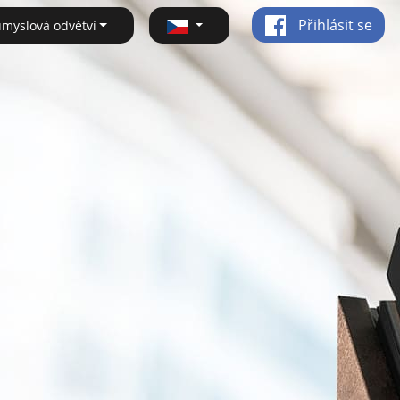
Přihlásit se
ůmyslová odvětví