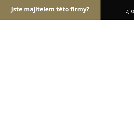
Jste majitelem této firmy?
Zjis
Orlové Nábytku
Nábytkářství, Vestavěné skříně,
KULAGA nábytek
8.5
(5)
Háj ve Slezsku, 195, Opavská
Zobrazit telefonní číslo