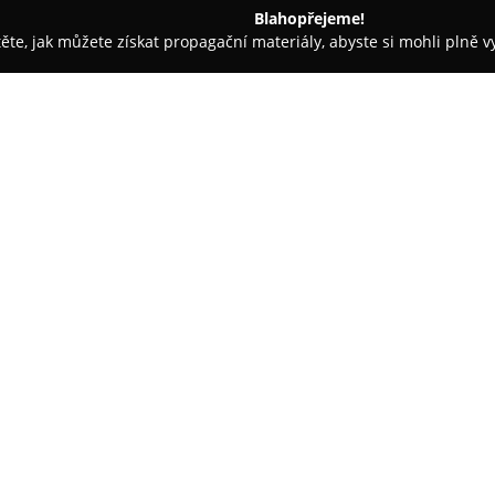
Blahopřejeme!
těte, jak můžete získat propagační materiály, abyste si mohli plně 
 Kancelářský nábytek - Háj ve Slezsku
KULAGA nábytek
O společnosti:
KULAGA nábytek
je společnost
výrobě nábytku navrženého pře
prostorových možností svých kl
a to nejen pro domácnosti, ale 
vysokou kvalitu zpracování, pr
Nabídka společnosti zahrnuje 
nábytku pro obývací a dětské p
míru. Významnou součástí činn
řezání a odborného olepování 
poskytuje i prodej nábytkového