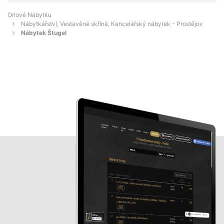
Orlové Nábytku
Nábytkářství, Vestavěné skříně, Kancelářský nábytek - Prostějov
Nábytek Štugel